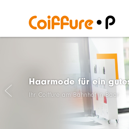
Haarmode für ein gute
Ihr Coiffure am Bahnhof in Baar