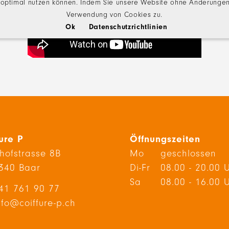
 optimal nutzen können. Indem Sie unsere Website ohne Änderungen 
Verwendung von Cookies zu.
Ok
Datenschutzrichtlinien
ure P
Öffnungszeiten
hofstrasse 8B
Mo
geschlossen
340 Baar
Di-Fr
08.00 - 20.00 
Sa
08.00 - 16.00 
41 761 90 77
nfo@coiffure-p.ch